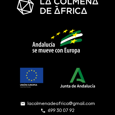
lacolmenadeafrica@gmail.com
email
699 30 07 92
phone