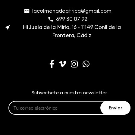
lacolmenadeafrica@gmail.com
email
699 30 07 92
phone
Hi Juela de la Mirla, 16 - 11149 Conil de la
near_me
Frontera, Cádiz
Subscribete a nuestra newsletter