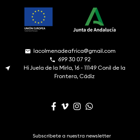
lacolmenadeafrica@gmail.com
email
699 30 07 92
phone
Hi Juela de la Mirla, 16 - 11149 Conil de la
near_me
Frontera, Cádiz
Subscribete a nuestra newsletter