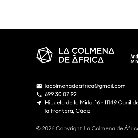
lacolmenadeafrica@gmail.com
email
699 30 07 92
phone
Hi Juela de la Mirla, 16 - 11149 Conil d
near_me
la Frontera, Cádiz
© 2026 Copyright La Colmena de Áfric